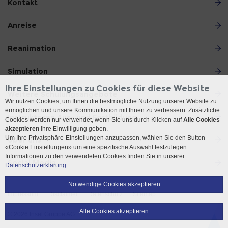
Kontakt
Anreise
Reanimation
Simulation
Ihre Einstellungen zu Cookies für diese Website
Weitere Schulungsangebote
Wir nutzen Cookies, um Ihnen die bestmögliche Nutzung unserer Website zu
ermöglichen und unsere Kommunikation mit Ihnen zu verbessern. Zusätzliche
Instruktoren Aus- und Fortbildung
Cookies werden nur verwendet, wenn Sie uns durch Klicken auf
Alle Cookies
akzeptieren
Ihre Einwilligung geben.
Um Ihre Privatsphäre-Einstellungen anzupassen, wählen Sie den Button
Über uns
«Cookie Einstellungen» um eine spezifische Auswahl festzulegen.
Informationen zu den verwendeten Cookies finden Sie in unserer
Social Media
Datenschutzerklärung.
Notwendige Cookies akzeptieren
Impressum
Disclaimer
Datenschutz
Sitemap
Alle Cookies akzeptieren
© 2026 Insel Gruppe AG