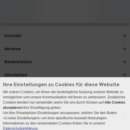
Kontakt
Anreise
Reanimation
Simulation
Ihre Einstellungen zu Cookies für diese Website
Weitere Schulungsangebote
Wir nutzen Cookies, um Ihnen die bestmögliche Nutzung unserer Website zu
ermöglichen und unsere Kommunikation mit Ihnen zu verbessern. Zusätzliche
Instruktoren Aus- und Fortbildung
Cookies werden nur verwendet, wenn Sie uns durch Klicken auf
Alle Cookies
akzeptieren
Ihre Einwilligung geben.
Um Ihre Privatsphäre-Einstellungen anzupassen, wählen Sie den Button
Über uns
«Cookie Einstellungen» um eine spezifische Auswahl festzulegen.
Informationen zu den verwendeten Cookies finden Sie in unserer
Social Media
Datenschutzerklärung.