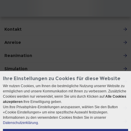
Kontakt
Anreise
Reanimation
Simulation
Ihre Einstellungen zu Cookies für diese Website
Weitere Schulungsangebote
Wir nutzen Cookies, um Ihnen die bestmögliche Nutzung unserer Website zu
ermöglichen und unsere Kommunikation mit Ihnen zu verbessern. Zusätzliche
Instruktoren Aus- und Fortbildung
Cookies werden nur verwendet, wenn Sie uns durch Klicken auf
Alle Cookies
akzeptieren
Ihre Einwilligung geben.
Um Ihre Privatsphäre-Einstellungen anzupassen, wählen Sie den Button
Über uns
«Cookie Einstellungen» um eine spezifische Auswahl festzulegen.
Informationen zu den verwendeten Cookies finden Sie in unserer
Social Media
Datenschutzerklärung.