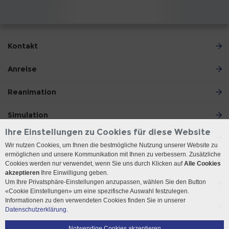
Kontakt
Anreise
Reanimation
Simulation
Ihre Einstellungen zu Cookies für diese Website
Weitere Schulungsangebote
Wir nutzen Cookies, um Ihnen die bestmögliche Nutzung unserer Website zu
ermöglichen und unsere Kommunikation mit Ihnen zu verbessern. Zusätzliche
Instruktoren Aus- und Fortbildung
Cookies werden nur verwendet, wenn Sie uns durch Klicken auf
Alle Cookies
akzeptieren
Ihre Einwilligung geben.
Um Ihre Privatsphäre-Einstellungen anzupassen, wählen Sie den Button
Über uns
«Cookie Einstellungen» um eine spezifische Auswahl festzulegen.
Informationen zu den verwendeten Cookies finden Sie in unserer
Social Media
Datenschutzerklärung.
Notwendige Cookies akzeptieren