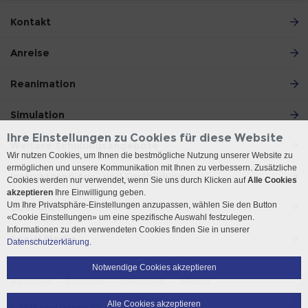
Kontakt
Anreise
Reanimation
Simulation
Ihre Einstellungen zu Cookies für diese Website
Weitere Schulungsangebote
Wir nutzen Cookies, um Ihnen die bestmögliche Nutzung unserer Website zu
ermöglichen und unsere Kommunikation mit Ihnen zu verbessern. Zusätzliche
Instruktoren Aus- und Fortbildung
Cookies werden nur verwendet, wenn Sie uns durch Klicken auf
Alle Cookies
akzeptieren
Ihre Einwilligung geben.
Um Ihre Privatsphäre-Einstellungen anzupassen, wählen Sie den Button
Über uns
«Cookie Einstellungen» um eine spezifische Auswahl festzulegen.
Informationen zu den verwendeten Cookies finden Sie in unserer
Social Media
Datenschutzerklärung.
Notwendige Cookies akzeptieren
Impressum
Disclaimer
Datenschutz
Sitemap
Alle Cookies akzeptieren
© 2026 Insel Gruppe AG