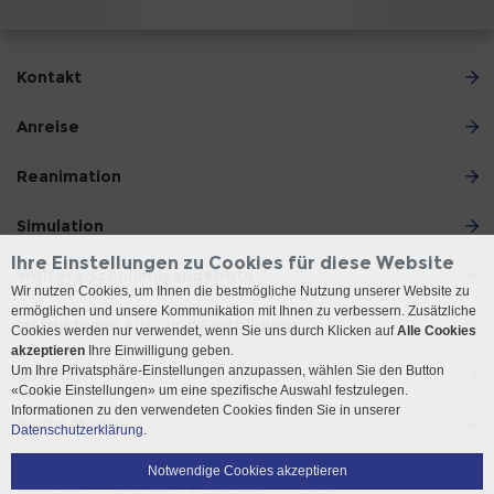
Kontakt
Anreise
Reanimation
Simulation
Ihre Einstellungen zu Cookies für diese Website
Weitere Schulungsangebote
Wir nutzen Cookies, um Ihnen die bestmögliche Nutzung unserer Website zu
ermöglichen und unsere Kommunikation mit Ihnen zu verbessern. Zusätzliche
Instruktoren Aus- und Fortbildung
Cookies werden nur verwendet, wenn Sie uns durch Klicken auf
Alle Cookies
akzeptieren
Ihre Einwilligung geben.
Um Ihre Privatsphäre-Einstellungen anzupassen, wählen Sie den Button
Über uns
«Cookie Einstellungen» um eine spezifische Auswahl festzulegen.
Informationen zu den verwendeten Cookies finden Sie in unserer
Social Media
Datenschutzerklärung.
Notwendige Cookies akzeptieren
Impressum
Disclaimer
Datenschutz
Sitemap