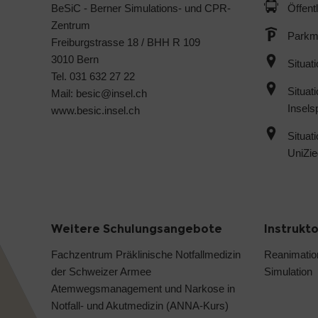
BeSiC - Berner Simulations- und CPR-
Öffent
Zentrum
Parkmö
Freiburgstrasse 18 / BHH R 109
3010 Bern
Situat
Tel. 031 632 27 22
Situat
Mail:
besic@
insel.ch
Inselsp
www.besic.insel.ch
Situat
UniZie
Weitere Schulungsangebote
Instrukt
Fachzentrum Präklinische Notfallmedizin
Reanimatio
der Schweizer Armee
Simulation
Atemwegsmanagement und Narkose in
Notfall- und Akutmedizin (ANNA-Kurs)