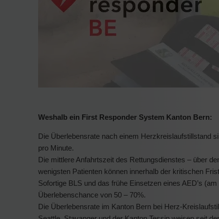
Weshalb ein First Responder System Kanton Bern:
Die Überlebensrate nach einem Herzkreislaufstillstand s
pro Minute.
Die mittlere Anfahrtszeit des Rettungsdienstes – über 
wenigsten Patienten können innerhalb der kritischen Fris
Sofortige BLS und das frühe Einsetzen eines AED’s (am b
Überlebenschance von 50 – 70%.
Die Überlebensrate im Kanton Bern bei Herz-Kreislaufstill
Seattle, Stavanger und der Kanton Tessin weisen seit d