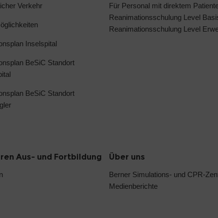
licher Verkehr
Für Personal mit direktem Patient
Reanimationsschulung Level Basi
glichkeiten
Reanimationsschulung Level Erwei
ionsplan Inselspital
ionsplan BeSiC Standort
ital
ionsplan BeSiC Standort
gler
oren Aus- und Fortbildung
Über uns
n
Berner Simulations- und CPR-Ze
Medienberichte