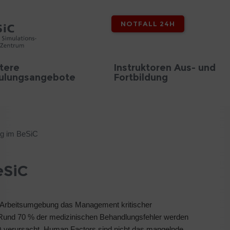
NOTFALL 24H
tere
Instruktoren Aus- und
ulungsangebote
Fortbildung
ng im BeSiC
eSiC
er Arbeitsumgebung das Management kritischer
 Rund 70 % der medizinischen Behandlungsfehler werden
 verursacht. Human Factors sind nicht das mangelnde