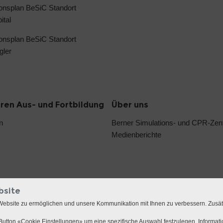
ionsplan BeSiC Standort
ital
ionsplan BeSiC Standort
gler
oren Aus- und Fortbildung
Über uns
n
Berner Simulations- und CPR-Ze
Medienberichte
bsite
Website zu ermöglichen und unsere Kommunikation mit Ihnen zu verbessern. Zusä
utton «Cookie Einstellungen» um eine spezifische Auswahl festzulegen. Informat