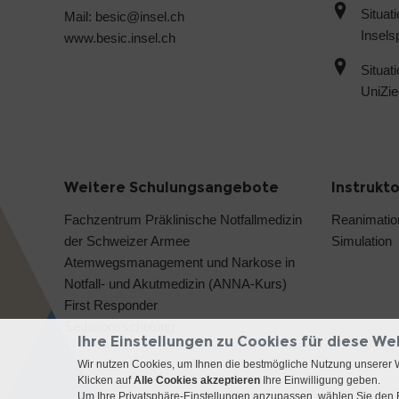
Situat
Mail:
besic@
insel.ch
Inselsp
www.besic.insel.ch
Situat
UniZie
Weitere Schulungsangebote
Instrukt
Fachzentrum Präklinische Notfallmedizin
Reanimatio
der Schweizer Armee
Simulation
Atemwegsmanagement und Narkose in
Notfall- und Akutmedizin (ANNA-Kurs)
First Responder
Sedationsschulung
Ihre Einstellungen zu Cookies für diese We
Wir nutzen Cookies, um Ihnen die bestmögliche Nutzung unserer 
Klicken auf
Alle Cookies akzeptieren
Ihre Einwilligung geben.
Um Ihre Privatsphäre-Einstellungen anzupassen, wählen Sie den B