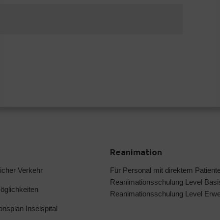
Reanimation
licher Verkehr
Für Personal mit direktem Patient
Reanimationsschulung Level Basi
glichkeiten
Reanimationsschulung Level Erwei
ionsplan Inselspital