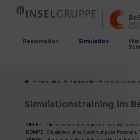
Reanimation
Simulation
Wei
Sch
Simulation
Kursformate
Simulationstraini
Simulationstraining im B
ZIELE /
Die Teilnehmenden trainieren in realitätsnah
KOMPE
Situationen, ohne Gefährdung des Patienten.
TENZE
durch menschliche Faktoren (Human Factors)