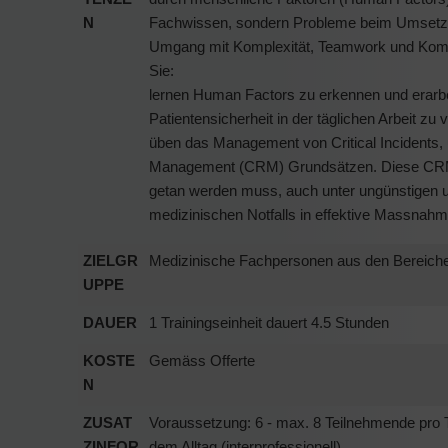
N
Fachwissen, sondern Probleme beim Umsetzen
Umgang mit Komplexität, Teamwork und Kommu
Sie:
lernen Human Factors zu erkennen und erarbe
Patientensicherheit in der täglichen Arbeit zu
üben das Management von Critical Incidents, 
Management (CRM) Grundsätzen. Diese CRM G
getan werden muss, auch unter ungünstigen u
medizinischen Notfalls in effektive Massna
ZIELGR
Medizinische Fachpersonen aus den Bereichen
UPPE
DAUER
1 Trainingseinheit dauert 4.5 Stunden
KOSTE
Gemäss Offerte
N
ZUSAT
Voraussetzung: 6 - max. 8 Teilnehmende pro 
ZINFOR
dem Alltag (interprofessionell).