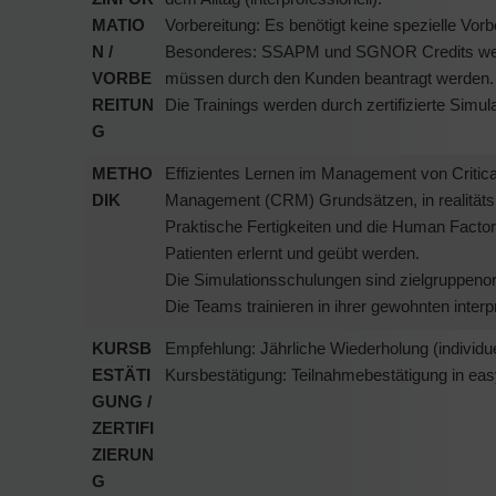
MATIO
Vorbereitung: Es benötigt keine spezielle Vorb
N /
Besonderes: SSAPM und SGNOR Credits werde
VORBE
müssen durch den Kunden beantragt werden.
REITUN
Die Trainings werden durch zertifizierte Simul
G
METHO
Effizientes Lernen im Management von Critica
DIK
Management (CRM) Grundsätzen, in realitäts
Praktische Fertigkeiten und die Human Fac
Patienten erlernt und geübt werden.
Die Simulationsschulungen sind zielgruppenor
Die Teams trainieren in ihrer gewohnten inte
KURSB
Empfehlung: Jährliche Wiederholung (individue
ESTÄTI
Kursbestätigung: Teilnahmebestätigung in eas
GUNG /
ZERTIFI
ZIERUN
G