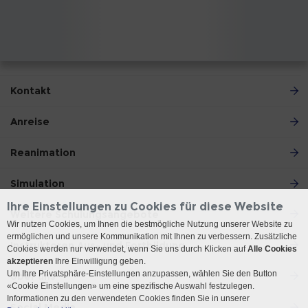
Kontakt
Anreise
Reanimation
Simulation
Ihre Einstellungen zu Cookies für diese Website
Weitere Schulungsangebote
Wir nutzen Cookies, um Ihnen die bestmögliche Nutzung unserer Website zu
ermöglichen und unsere Kommunikation mit Ihnen zu verbessern. Zusätzliche
Instruktoren Aus- und Fortbildung
Cookies werden nur verwendet, wenn Sie uns durch Klicken auf
Alle Cookies
akzeptieren
Ihre Einwilligung geben.
Um Ihre Privatsphäre-Einstellungen anzupassen, wählen Sie den Button
Über uns
«Cookie Einstellungen» um eine spezifische Auswahl festzulegen.
Informationen zu den verwendeten Cookies finden Sie in unserer
Social Media