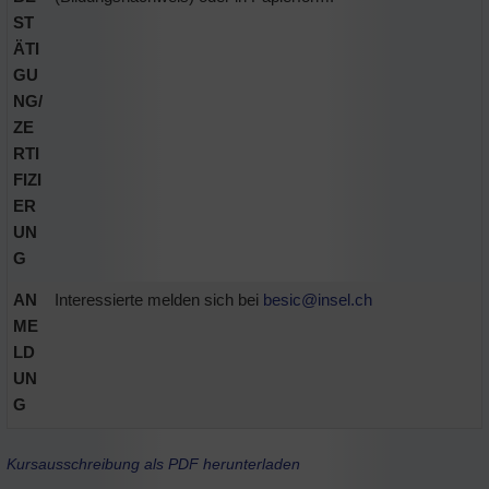
ST
ÄTI
GU
NG/
ZE
RTI
FIZI
ER
UN
G
AN
Interessierte melden sich bei
besic@
insel.ch
ME
LD
UN
G
Kursausschreibung als PDF herunterladen