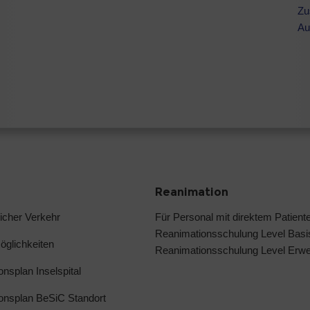
Zu
Au
Reanimation
licher Verkehr
Für Personal mit direktem Patient
Reanimationsschulung Level Basi
glichkeiten
Reanimationsschulung Level Erwei
ionsplan Inselspital
ionsplan BeSiC Standort