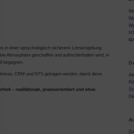
Wa
Wo
Wa
NT
Gr
n es in einer «psychologisch sicheren» Lernumgebung
eine Atmosphäre geschaffen und aufrechterhalten wird, in
oll begegnen.
Da
enntnisse, CRM und NTS getragen werden, damit diese
Ab
Rä
Sz
heit – realitätsnah, praxisorientiert und ohne
De
A
Zu