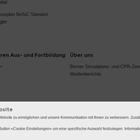
ital
ionsplan BeSiC Standort
gler
oren Aus- und Fortbildung
Über uns
n
Berner Simulations- und CPR-Ze
Medienberichte
bsite
Website zu ermöglichen und unsere Kommunikation mit Ihnen zu verbessern. Zusä
utton «Cookie Einstellungen» um eine spezifische Auswahl festzulegen. Informat