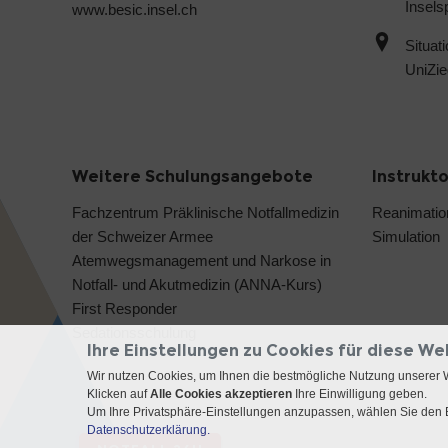
Inselsp
www.besic.insel.ch
Situat
UniZie
Weitere Schulungsangebote
Instrukt
Fachzentrum Präklinische Notfallmedizin
Reanimatio
der Schweizer Armee
Simulation
Atemwegsmanagement und Narkose in
Notfall- und Akutmedizin (ANNA-Kurs)
First Responder
Sedationsschulung
Ihre Einstellungen zu Cookies für diese We
Wir nutzen Cookies, um Ihnen die bestmögliche Nutzung unserer 
Klicken auf
Alle Cookies akzeptieren
Ihre Einwilligung geben.
Um Ihre Privatsphäre-Einstellungen anzupassen, wählen Sie den B
Datenschutzerklärung.