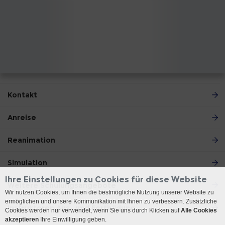
Kontakt
Anreise
Reanimation
Simulation
Ihre Einstellungen zu Cookies für diese Website
Weitere Schulungsangebote
Wir nutzen Cookies, um Ihnen die bestmögliche Nutzung unserer Website zu
ermöglichen und unsere Kommunikation mit Ihnen zu verbessern. Zusätzliche
Instruktoren Aus- und Fortbildung
Cookies werden nur verwendet, wenn Sie uns durch Klicken auf
Alle Cookies
akzeptieren
Ihre Einwilligung geben.